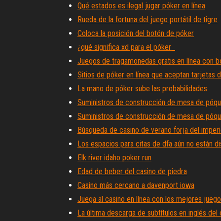
Qué estados es ilegal jugar póker en línea
Rueda de la fortuna del juego portátil de tigre
Coloca la posición del botón de póker
¿qué significa xd para el póker_
Juegos de tragamonedas gratis en línea con bo
Sitios de póker en línea que aceptan tarjetas de
La mano de póker sube las probabilidades
Suministros de construcción de mesa de póq
Suministros de construcción de mesa de póq
Búsqueda de casino de verano forja del imper
Los espacios para citas de dfa aún no están d
Elk river idaho poker run
Edad de beber del casino de piedra
Casino más cercano a davenport iowa
Juega al casino en línea con los mejores juego
La última descarga de subtítulos en inglés del 