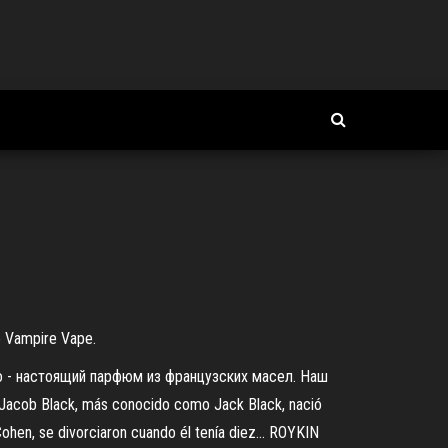
e Vampire Vape.
о - настоящий парфюм из французских масел. Наш
acob Black, más conocido como Jack Black, nació
ohen, se divorciaron cuando él tenía diez... ROYKIN