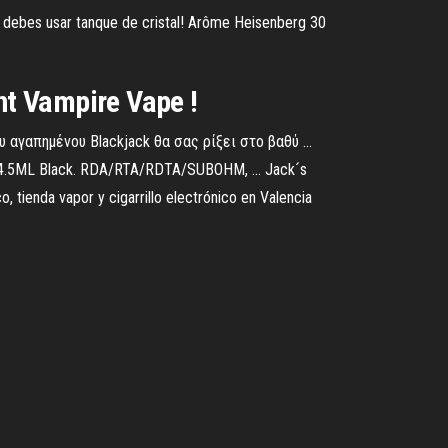
 debes usar tanque de cristal! Arôme Heisenberg 30
nt Vampire Vape !
υ αγαπημένου Blackjack θα σας ρίξει στο βαθύ ...
nk 4.5ML Black. RDA/RTA/RDTA/SUBOHM, ... Jack´s
ienda vapor y cigarrillo electrónico en Valencia