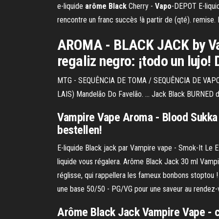
e-liquide
arôme
Black
Cherry -
Vapo
-DEPOT E-liquid
rencontre un franc succès !à partir de (qté). remise
AROMA - BLACK JACK by Vam
regaliz negro: ¡todo un lujo!
MTG - SEQUÊNCIA DE TOMA / SEQUÊNCIA DE VAPO
LAIS) Mandelão Do Favelão. ... Jack Black BURNED d
Vampire Vape Aroma - Blood Sukka -
bestellen!
E-liquide Black jack par Vampire vape - Smok-It Le E
liquide vous régalera. Arôme Black Jack 30 ml Vam
réglisse, qui rappellera les fameux bonbons stoptou
une base 50/50 - PG/VG pour une saveur au rendez-
Arôme Black Jack Vampire Vape - ci