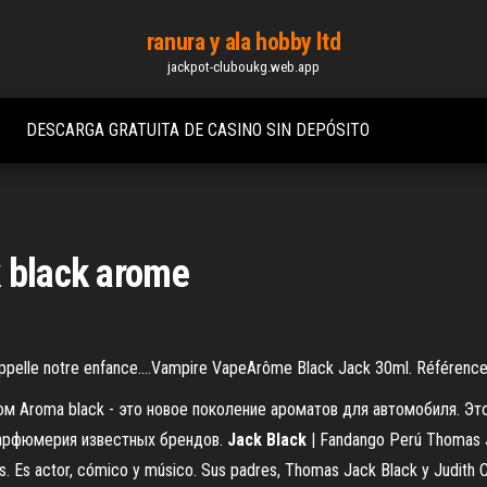
ranura y ala hobby ltd
jackpot-cluboukg.web.app
DESCARGA GRATUITA DE CASINO SIN DEPÓSITO
k black arome
rappelle notre enfance....Vampire VapeArôme Black Jack 30ml. Référenc
м Aroma black - это новое поколение ароматов для автомобиля. Эт
 парфюмерия известных брендов.
Jack
Black
| Fandango Perú Thomas J
s. Es actor, cómico y músico. Sus padres, Thomas Jack Black y Judith C