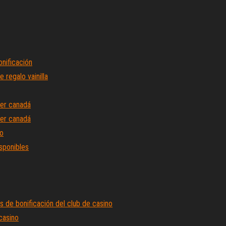
nificación
 regalo vainilla
uer canadá
uer canadá
io
isponibles
s de bonificación del club de casino
casino