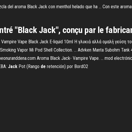
a del aroma Black Jack con menthol helado que ha ... Con este aroma
ntré "Black Jack", conçu par le fabrica
e Vampire Vape Black Jack E-liquid 10ml Η γλυκιά αλλά ομαλή γεύση το
os Smoking Vapor Mi Pod Shell Collection. ... Advken Manta Subohm Ta
nuranddena.com Aroma Black Jack- Vampire Vape. ... mod electrónico, t
UEBA:
Jack
Pot (Rango
de
retención) por BordO2