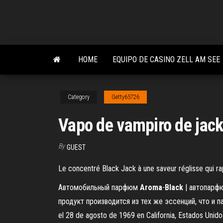
Skip
to
the
content
HOME
EQUIPO DE CASINO ZELL AM SEE
Category
Getty65726
Vapo de vampiro de jac
By
GUEST
Le concentré Black Jack à une saveur réglisse qui 
Автомобильный парфюм
Aroma
-
Black
| автопарфю
продукт производится из тех же эссенций, что и
el 28 de agosto de 1969 en California, Estados Unido