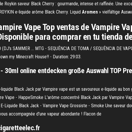
e Roykin saveur Black Cherry : gourmande, intense et raffinée. Une exce
. ROYKIN e-liquide arôme Black Cherry. Liquid
Aromen
» vielfältige Auswa
pire Vape Top ventas de Vampire Va
 Disponible para comprar en tu tienda d
 (DJ's SAMMER ... MTG - SEQUÊNCIA DE TOMA / SEQUÊNCIA DE VA
own my Minecraft House!! - Duration: 29:03.
 30ml online entdecken große Auswahl TOP Preis
-liquide Black Jack par Vampire vape est un savoureux e-liquide au bon g
pire Vape - HappeSmoke L'arôme concentré Black Jack par Vampire Vape
 ! E-Liquide Black Jack - Vampire Vape Grossiste - Smoke Une saveur do
vous accompagnée d'une vapeur abondante ! Flacon de
garetteelec.fr