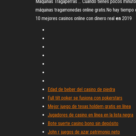
Máquinas Tragaperras ... Cuando tienes pocos minutos
máquinas tragamonedas online gratis.No hay tiempo q
10 mejores casinos online con dinero real
en
2019
Edad de beber del casino de piedra
Full tilt poker se fusiona con pokerstars
Mejor juego de texas holdem gratis en línea
Jugadores de casino en línea en la lista negra
Bote suerte casino bono sin depósito
John r juegos de azar patrimonio neto