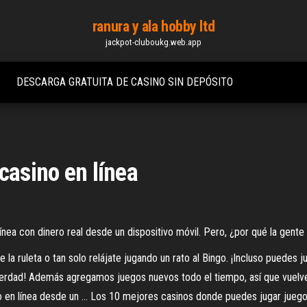
ranura y ala hobby ltd
jackpot-cluboukg.web.app
DESCARGA GRATUITA DE CASINO SIN DEPÓSITO
casino en línea
ea con dinero real desde un dispositivo móvil. Pero, ¿por qué la gente 
a ruleta o tan solo relájate jugando un rato al Bingo. ¡Incluso puedes j
rdad! Además agregamos juegos nuevos todo el tiempo, así que vuelve a
 en línea desde un ... Los 10 mejores casinos donde puedes jugar juego