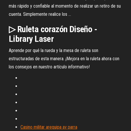
más rápido y confiable al momento de realizar un retiro de su
cuenta. Simplemente realice los ...
▷ Ruleta corazón Diseño -
Library Laser
Aprende por qué la rueda y la mesa de ruleta son
estructuradas de esta manera. ¡Mejora en la ruleta ahora con
los consejos en nuestro artículo informativo!
Casino militar arequipa av parra