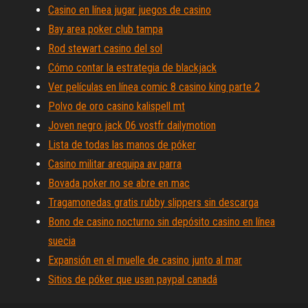
Casino en línea jugar juegos de casino
Bay area poker club tampa
Rod stewart casino del sol
Cómo contar la estrategia de blackjack
Ver películas en línea comic 8 casino king parte 2
Polvo de oro casino kalispell mt
Joven negro jack 06 vostfr dailymotion
Lista de todas las manos de póker
Casino militar arequipa av parra
Bovada poker no se abre en mac
Tragamonedas gratis rubby slippers sin descarga
Bono de casino nocturno sin depósito casino en línea
suecia
Expansión en el muelle de casino junto al mar
Sitios de póker que usan paypal canadá