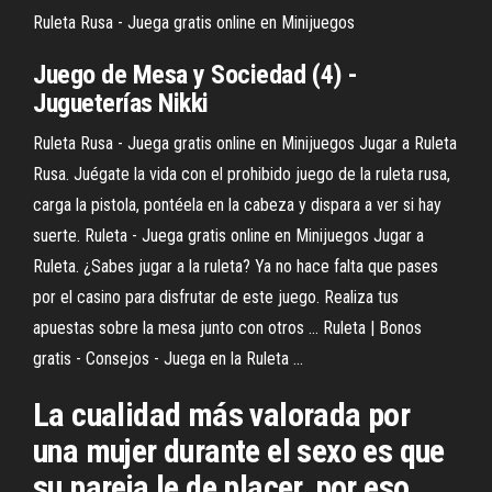
Ruleta Rusa - Juega gratis online en Minijuegos
Juego de Mesa y Sociedad (4) -
Jugueterías Nikki
Ruleta Rusa - Juega gratis online en Minijuegos Jugar a Ruleta
Rusa. Juégate la vida con el prohibido juego de la ruleta rusa,
carga la pistola, pontéela en la cabeza y dispara a ver si hay
suerte. Ruleta - Juega gratis online en Minijuegos Jugar a
Ruleta. ¿Sabes jugar a la ruleta? Ya no hace falta que pases
por el casino para disfrutar de este juego. Realiza tus
apuestas sobre la mesa junto con otros ... Ruleta | Bonos
gratis - Consejos - Juega en la Ruleta ...
La cualidad más valorada por
una mujer durante el sexo es que
su pareja le de placer, por eso