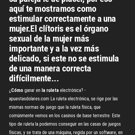
aquí te mostramos como
estimular correctamente a una
mujer.El clítoris es el órgano
sexual de la mujer más
importante y a la vez más
delicado, si este no se estimula
de una manera correcta
difícilmente...
¿
Cómo
ganar en
la
ruleta
electrónica? -
apuestasdolares.com La ruleta electrónica, se rige por las
mismas normas de juego que la ruleta física, que
comúnmente vemos en los casinos de base terrestre. Este
tipo de ruleta la podemos conseguir en las casas de juegos
físicas; y se trata de una máquina, regida por un software, en