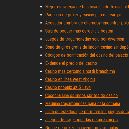
Mejor estrategia de bonificación de texas ho
Pago iso de poker y casino psp descargar
Acosador sombra de chernobyl encontrar pok
Sala de póquer más cercana a boston
Juegos de tragamonedas solo por diversión
Bono de giros gratis de lincoln casino sin depó
Códigos de bonificación del casino del palacio 
Extiende el precio del casino
Casino más cercano a north branch mn
Casino en línea west virginia
Casino phoenix az 51 ave
Cosecha luna ds lindos sprites de casino
Máquina tragamonedas gana esta semana
Lista de estados que permiten los juegos de c
Juegos de tragamonedas de amazon pc
Noche de póker en inventario 2 artículos