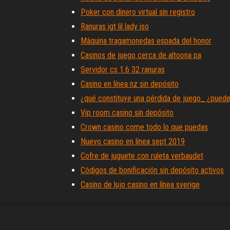
Poker con dinero virtual sin registro
Ranuras igt lil lady iso
Máquina tragamonedas espada del honor
Casinos de juego cerca de altoona pa
Servidor cs 1.6 32 ranuras
Casino en línea nz sin depósito
¿qué constituye una pérdida de juego_ ¿puede
Vip room casino sin depósito
Crown casino come todo lo que puedas
Nuevo casino en línea sept 2019
Cofre de juguete con ruleta verbaudet
Códigos de bonificación sin depósito activos
Casino de lujo casino en línea sverige