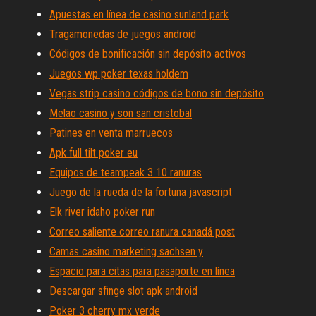
Apuestas en línea de casino sunland park
Tragamonedas de juegos android
Códigos de bonificación sin depósito activos
Juegos wp poker texas holdem
Vegas strip casino códigos de bono sin depósito
Melao casino y son san cristobal
Patines en venta marruecos
Apk full tilt poker eu
Equipos de teampeak 3 10 ranuras
Juego de la rueda de la fortuna javascript
Elk river idaho poker run
Correo saliente correo ranura canadá post
Camas casino marketing sachsen y
Espacio para citas para pasaporte en línea
Descargar sfinge slot apk android
Poker 3 cherry mx verde