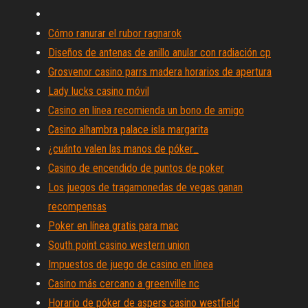
Cómo ranurar el rubor ragnarok
Diseños de antenas de anillo anular con radiación cp
Grosvenor casino parrs madera horarios de apertura
Lady lucks casino móvil
Casino en línea recomienda un bono de amigo
Casino alhambra palace isla margarita
¿cuánto valen las manos de póker_
Casino de encendido de puntos de poker
Los juegos de tragamonedas de vegas ganan
recompensas
Poker en línea gratis para mac
South point casino western union
Impuestos de juego de casino en línea
Casino más cercano a greenville nc
Horario de póker de aspers casino westfield